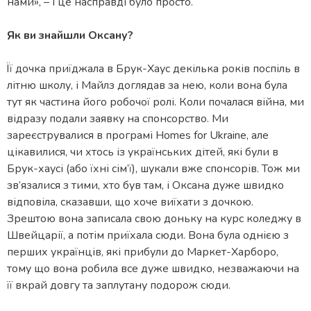
нами», – і це насправді було просто.
Як ви знайшли Оксану?
Її дочка приїджала в Брук-Хаус декілька років поспіль в
літню школу, і Майлз доглядав за нею, коли вона була
тут як частина його робочої ролі. Коли почалася війна, ми
відразу подали заявку на спонсорство. Ми
зареєструвалися в програмі Homes for Ukraine, але
цікавилися, чи хтось із українських дітей, які були в
Брук-хаусі (або їхні сім’ї), шукали вже спонсорів. Тож ми
зв’язалися з тими, хто був там, і Оксана дуже швидко
відповіла, сказавши, що хоче виїхати з дочкою.
Зрештою вона записала свою доньку на курс коледжу в
Швейцарії, а потім приїхала сюди. Вона була однією з
перших українців, які прибули до Маркет-Харборо,
тому що вона робила все дуже швидко, незважаючи на
її вкрай довгу та заплутану подорож сюди.