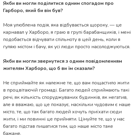
Якби ви могли поділитися одним спогадом про
Гарборо, який би він був?
Моя улюблена подія, яка відбувається щороку, — це
карнавал у Харборо, я граю в групі барабанщиків, і мені
подобається відчувати спільноту в цей день, коли я
гуляю містом і бачу, як усі люди просто насолоджуються.
Якби ви могли звернутися з одним повідомленням
жителям Харборо, що б ви їм сказали?
Не сприймайте як належне те, що вам пощастило жити
в процвітаючій громаді. Багато людей сприймають такі
речі, як кількість споруджуваних будинків, як негатив,
але я вважаю, що це показує, наскільки чудовим є наше
місто, те, що так багато людей хочуть приїхати сюди
жити, і ми повинні це прийняти. Цінуйте те, що у нас
багато підстав пишатися тим, що наше місто таке
бажане.