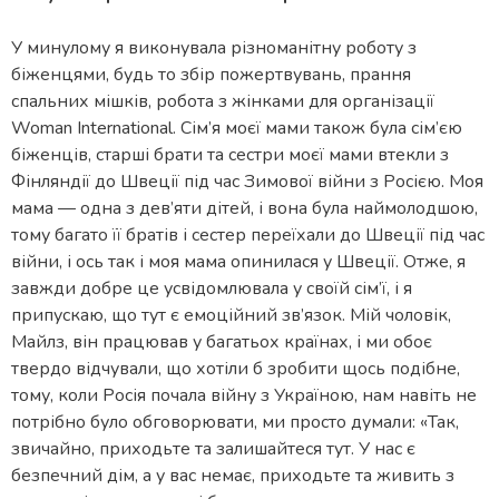
У минулому я виконувала різноманітну роботу з
біженцями, будь то збір пожертвувань, прання
спальних мішків, робота з жінками для організації
Woman International. Сім’я моєї мами також була сім’єю
біженців, старші брати та сестри моєї мами втекли з
Фінляндії до Швеції під час Зимової війни з Росією. Моя
мама — одна з дев’яти дітей, і вона була наймолодшою,
тому багато її братів і сестер переїхали до Швеції під час
війни, і ось так і моя мама опинилася у Швеції. Отже, я
завжди добре це усвідомлювала у своїй сім’ї, і я
припускаю, що тут є емоційний зв’язок. Мій чоловік,
Майлз, він працював у багатьох країнах, і ми обоє
твердо відчували, що хотіли б зробити щось подібне,
тому, коли Росія почала війну з Україною, нам навіть не
потрібно було обговорювати, ми просто думали: «Так,
звичайно, приходьте та залишайтеся тут. У нас є
безпечний дім, а у вас немає, приходьте та живить з