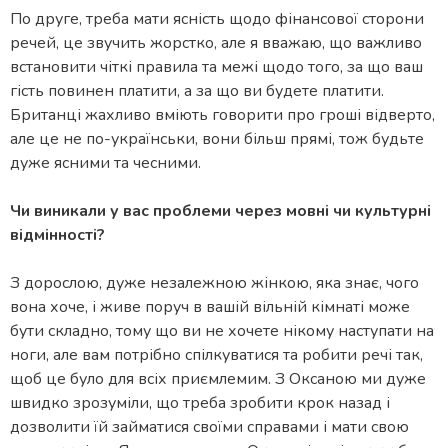
По друге, треба мати ясність щодо фінансової сторони
речей, це звучить жорстко, але я вважаю, що важливо
встановити чіткі правила та межі щодо того, за що ваш
гість повинен платити, а за що ви будете платити.
Британці жахливо вміють говорити про гроші відверто,
але це не по-українськи, вони більш прямі, тож будьте
дуже ясними та чесними.
Чи виникали у вас проблеми через мовні чи культурні
відмінності?
З дорослою, дуже незалежною жінкою, яка знає, чого
вона хоче, і живе поруч в вашій вільній кімнаті може
бути складно, тому що ви не хочете нікому наступати на
ноги, але вам потрібно спілкуватися та робити речі так,
щоб це було для всіх приємлемим. З Оксаною ми дуже
швидко зрозуміли, що треба зробити крок назад і
дозволити їй займатися своїми справами і мати свою