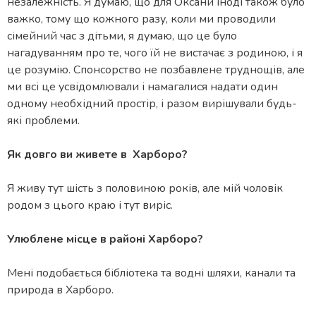
незалежність. Я думаю, що для Оксани іноді також було
важко, тому що кожного разу, коли ми проводили
сімейний час з дітьми, я думаю, що це було
нагадуванням про те, чого їй не вистачає з родиною, і я
це розумію. Спонсорство не позбавлене труднощів, але
ми всі це усвідомлювали і намагалися надати один
одному необхідний простір, і разом вирішували будь-
які проблеми.
Як довго ви живете в Харборо?
Я живу тут шість з половиною років, але мій чоловік
родом з цього краю і тут виріс.
Улюблене місце в районі Харборо?
Мені подобається бібліотека та водні шляхи, канали та
природа в Харборо.