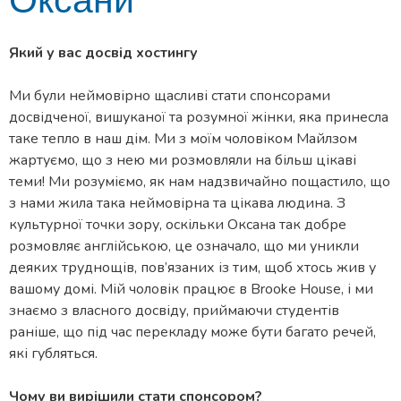
Оксани
Який у вас досвід хостингу
Ми були неймовірно щасливі стати спонсорами
досвідченої, вишуканої та розумної жінки, яка принесла
таке тепло в наш дім. Ми з моїм чоловіком Майлзом
жартуємо, що з нею ми розмовляли на більш цікаві
теми! Ми розуміємо, як нам надзвичайно пощастило, що
з нами жила така неймовірна та цікава людина. З
культурної точки зору, оскільки Оксана так добре
розмовляє англійською, це означало, що ми уникли
деяких труднощів, пов’язаних із тим, щоб хтось жив у
вашому домі. Мій чоловік працює в Brooke House, і ми
знаємо з власного досвіду, приймаючи студентів
раніше, що під час перекладу може бути багато речей,
які губляться.
Чому ви вирішили стати спонсором?